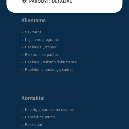
PARODYTI DETALIAU
Klientams
Savitarna
Lojalumo programa
Paslauga „Stopas“
Elektroninis paštas
Paslaugų teikimo dokumentai
Papildomų paslaugų kainos
Kontaktai
Klientų aptarnavimo skyrius
Parašykite mums
Rekvizitai