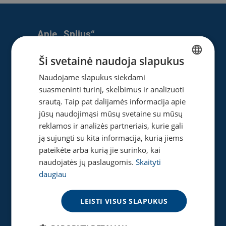
Apie „Splius“
Apie mus
Ši svetainė naudoja slapukus
Naujienos
Naudojame slapukus siekdami
LITHUANIAN
Karjera
suasmeninti turinį, skelbimus ir analizuoti
ENGLISH
Privatumo ir slapukų politika
srautą. Taip pat dalijamės informacija apie
jūsų naudojimąsi mūsų svetaine su mūsų
reklamos ir analizės partneriais, kurie gali
ją sujungti su kita informacija, kurią jiems
Naudinga
pateikėte arba kurią jie surinko, kai
Gaukite pasiūlymą
naudojatės jų paslaugomis.
Skaityti
Tinklaraštis
daugiau
Akcijos
Greičio matuoklė
LEISTI VISUS SLAPUKUS
DUK