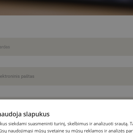
 naudoja slapukus
s siekdami suasmeninti turinį, skelbimus ir analizuoti srautą. T
jūsų naudojimąsi mūsų svetaine su mūsų reklamos ir analizės partn