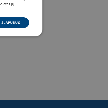
dojatės jų
US SLAPUKUS