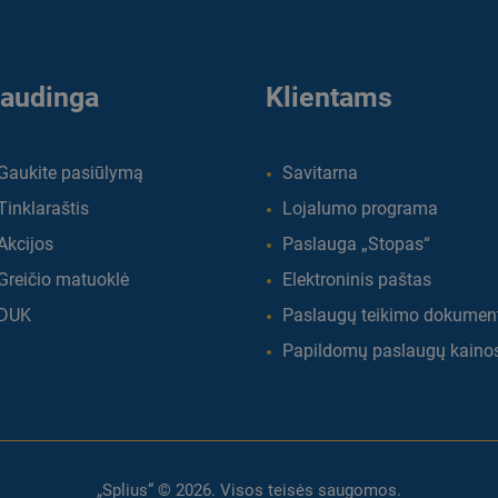
audinga
Klientams
Gaukite pasiūlymą
Savitarna
Tinklaraštis
Lojalumo programa
Akcijos
Paslauga „Stopas“
Greičio matuoklė
Elektroninis paštas
DUK
Paslaugų teikimo dokumen
Papildomų paslaugų kaino
„Splius“ © 2026. Visos teisės saugomos.