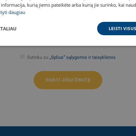
a informacija, kurią jiems pateikėte arba kurią jie surinko, kai nau
ityti daugiau
ETALIAU
LEISTI VIS
Sutinku su
„Splius“ sąlygomis ir taisyklėmis