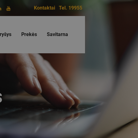
Kontaktai
Tel. 19955
ryšys
Prekės
Savitarna
s