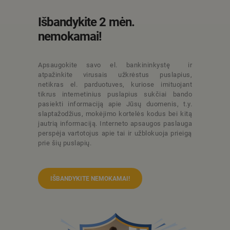
Išbandykite 2 mėn.
nemokamai!
Apsaugokite savo el. bankininkystę ir
atpažinkite virusais užkrėstus puslapius,
netikras el. parduotuves, kuriose imituojant
tikrus internetinius puslapius sukčiai bando
pasiekti informaciją apie Jūsų duomenis, t.y.
slaptažodžius, mokėjimo kortelės kodus bei kitą
jautrią informaciją. Interneto apsaugos paslauga
perspėja vartotojus apie tai ir užblokuoja prieigą
prie šių puslapių.
IŠBANDYKITE NEMOKAMAI!