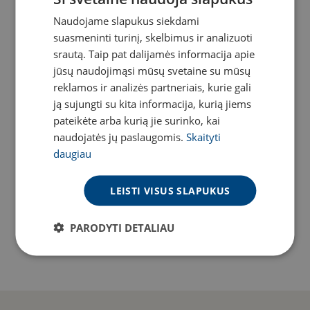
Naudojame slapukus siekdami
LITHUANIAN
Vienkartinis administravimo
mokestis pasirašius
NEMOKAMAI
suasmeninti turinį, skelbimus ir analizuoti
ENGLISH
dvimetę sutartį
srautą. Taip pat dalijamės informacija apie
jūsų naudojimąsi mūsų svetaine su mūsų
Vienkartinis administravimo
mokestis pasirašius
14.00 €
reklamos ir analizės partneriais, kurie gali
vienmetę sutartį
ją sujungti su kita informacija, kurią jiems
pateikėte arba kurią jie surinko, kai
Vienkartinis administravimo
naudojatės jų paslaugomis.
Skaityti
mokestis pasirašius
58.00 €
neterminuotą sutartį
daugiau
Maršrutizatoriaus „TP-Link
2.00 €/mėn.
Archer C80“ nuoma
LEISTI VISUS SLAPUKUS
Maršrutizatoriaus „TP-Link
6.00 €/mėn.
PARODYTI DETALIAU
Deco M4“ nuoma