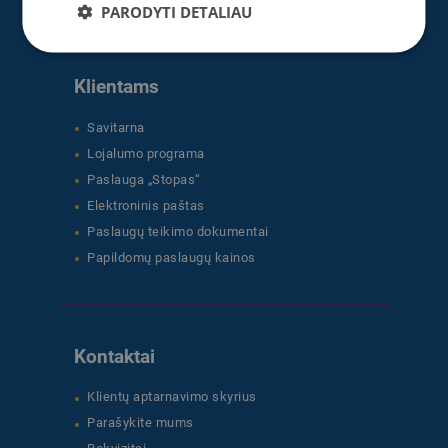
PARODYTI DETALIAU
Klientams
Savitarna
Lojalumo programa
Paslauga „Stopas“
Elektroninis paštas
Paslaugų teikimo dokumentai
Papildomų paslaugų kainos
Kontaktai
Klientų aptarnavimo skyrius
Parašykite mums