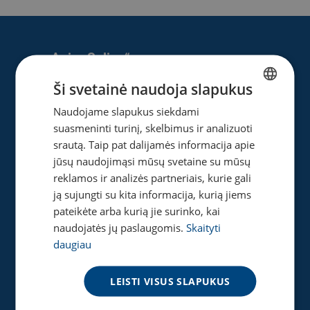
Apie „Splius“
Ši svetainė naudoja slapukus
Apie mus
Naujienos
Naudojame slapukus siekdami
LITHUANIAN
Karjera
suasmeninti turinį, skelbimus ir analizuoti
ENGLISH
Privatumo ir slapukų politika
srautą. Taip pat dalijamės informacija apie
jūsų naudojimąsi mūsų svetaine su mūsų
reklamos ir analizės partneriais, kurie gali
ją sujungti su kita informacija, kurią jiems
Naudinga
pateikėte arba kurią jie surinko, kai
naudojatės jų paslaugomis.
Skaityti
Gaukite pasiūlymą
daugiau
Tinklaraštis
Akcijos
LEISTI VISUS SLAPUKUS
Greičio matuoklė
DUK