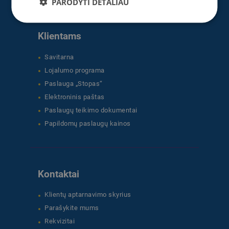
PARODYTI DETALIAU
Klientams
Savitarna
Lojalumo programa
Paslauga „Stopas“
Elektroninis paštas
Paslaugų teikimo dokumentai
Papildomų paslaugų kainos
Kontaktai
Klientų aptarnavimo skyrius
Parašykite mums
Rekvizitai