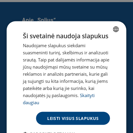
Apie „Splius“
Apie mus
Ši svetainė naudoja slapukus
Naujienos
Naudojame slapukus siekdami
LITHUANIAN
Karjera
suasmeninti turinį, skelbimus ir analizuoti
ENGLISH
Privatumo ir slapukų politika
srautą. Taip pat dalijamės informacija apie
jūsų naudojimąsi mūsų svetaine su mūsų
reklamos ir analizės partneriais, kurie gali
ją sujungti su kita informacija, kurią jiems
Naudinga
pateikėte arba kurią jie surinko, kai
Gaukite pasiūlymą
naudojatės jų paslaugomis.
Skaityti
Tinklaraštis
daugiau
Akcijos
Greičio matuoklė
LEISTI VISUS SLAPUKUS
DUK