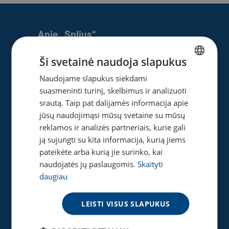
Apie „Splius“
Apie mus
Ši svetainė naudoja slapukus
Naujienos
Naudojame slapukus siekdami
LITHUANIAN
Karjera
suasmeninti turinį, skelbimus ir analizuoti
ENGLISH
Privatumo ir slapukų politika
srautą. Taip pat dalijamės informacija apie
jūsų naudojimąsi mūsų svetaine su mūsų
reklamos ir analizės partneriais, kurie gali
ją sujungti su kita informacija, kurią jiems
Naudinga
pateikėte arba kurią jie surinko, kai
Gaukite pasiūlymą
naudojatės jų paslaugomis.
Skaityti
Tinklaraštis
daugiau
Akcijos
Greičio matuoklė
LEISTI VISUS SLAPUKUS
DUK