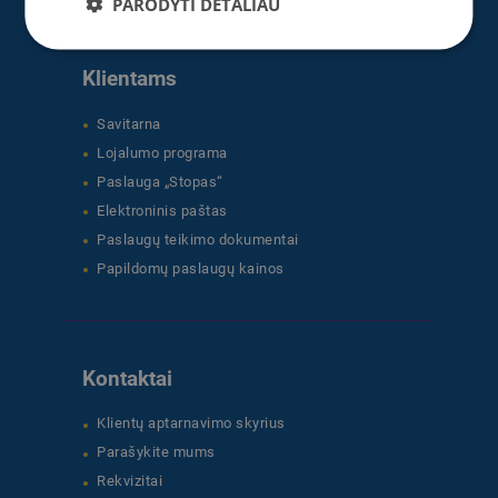
PARODYTI DETALIAU
Klientams
Savitarna
Lojalumo programa
Paslauga „Stopas“
Elektroninis paštas
Paslaugų teikimo dokumentai
Papildomų paslaugų kainos
Kontaktai
Klientų aptarnavimo skyrius
Parašykite mums
Rekvizitai