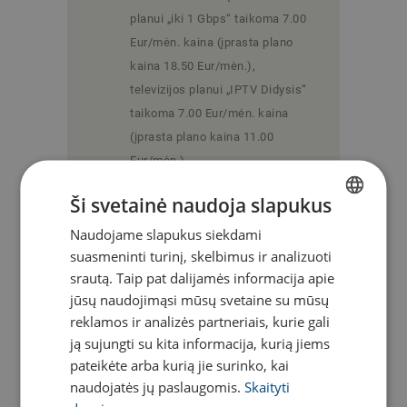
planui „iki 1 Gbps“ taikoma 7.00
Eur/mėn. kaina (įprasta plano
kaina 18.50 Eur/mėn.),
televizijos planui „IPTV Didysis“
taikoma 7.00 Eur/mėn. kaina
(įprasta plano kaina 11.00
Eur/mėn.).
Jei klientas užsisako „Dublio“
Ši svetainė naudoja slapukus
paslaugą, jai 3 mėnesius yra
taikoma 100% nuolaida. Likusius
Naudojame slapukus siekdami
LITHUANIAN
suasmeninti turinį, skelbimus ir analizuoti
9 mėnesius galioja standartinė
ENGLISH
srautą. Taip pat dalijamės informacija apie
„Dublio” paslaugos kaina.
jūsų naudojimąsi mūsų svetaine su mūsų
Jei klientui reikalingas
reklamos ir analizės partneriais, kurie gali
maršrutizatorius, jo nuoma yra
ją sujungti su kita informacija, kurią jiems
2.00 Eur/mėn.
pateikėte arba kurią jie surinko, kai
Klientui užsisakius išmaniąją
naudojatės jų paslaugomis.
Skaityti
televiziją, išmaniosios televizijos