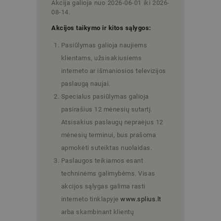
Akcija galioja nuo 2026-06-01 iki 2026-
08-14.
Akcijos taikymo ir kitos sąlygos:
Pasiūlymas galioja naujiems
klientams, užsisakiusiems
interneto ar išmaniosios televizijos
paslaugą naujai.
Specialus pasiūlymas galioja
pasirašius 12 mėnesių sutartį.
Atsisakius paslaugų nepraėjus 12
mėnesių terminui, bus prašoma
apmokėti suteiktas nuolaidas.
Paslaugos teikiamos esant
techninėms galimybėms. Visas
akcijos sąlygas galima rasti
interneto tinklapyje
www.splius.lt
arba skambinant klientų