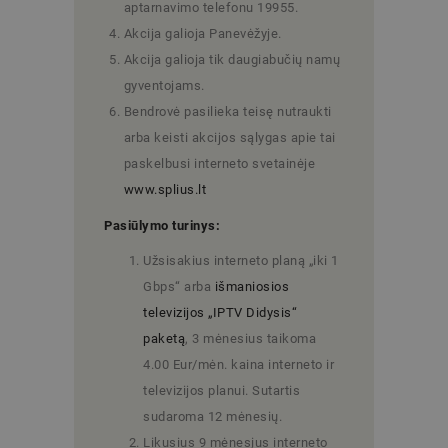
aptarnavimo telefonu 19955.
Akcija galioja Panevėžyje.
Akcija galioja tik daugiabučių namų
gyventojams.
Bendrovė pasilieka teisę nutraukti
arba keisti akcijos sąlygas apie tai
paskelbusi interneto svetainėje
www.splius.lt
Pasiūlymo turinys:
Užsisakius interneto planą „iki 1
Gbps“ arba
išmaniosios
televizijos „IPTV Didysis“
paketą
, 3 mėnesius taikoma
4.00 Eur/mėn. kaina interneto ir
televizijos planui. Sutartis
sudaroma 12 mėnesių.
Likusius 9 mėnesįus interneto