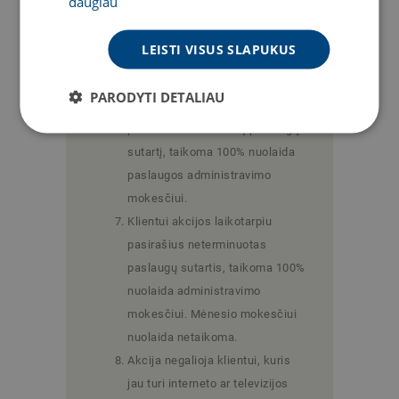
daugiau
priedėlio nuoma ar programėlės
palaikymo mokestis yra 1.00
LEISTI VISUS SLAPUKUS
Eur/mėn. (įprasta kaina 2.00
Eur/mėn.).
PARODYTI DETALIAU
Klientui akcijos laikotarpiu
pasirašius terminuotą paslaugų
sutartį, taikoma 100% nuolaida
paslaugos administravimo
mokesčiui.
Klientui akcijos laikotarpiu
pasirašius neterminuotas
paslaugų sutartis, taikoma 100%
nuolaida administravimo
mokesčiui. Mėnesio mokesčiui
nuolaida netaikoma.
Akcija negalioja klientui, kuris
jau turi interneto ar televizijos