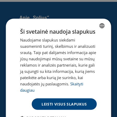
Apie „Splius“
Apie mus
Ši svetainė naudoja slapukus
Naujienos
Naudojame slapukus siekdami
LITHUANIAN
Karjera
suasmeninti turinį, skelbimus ir analizuoti
ENGLISH
Privatumo ir slapukų politika
srautą. Taip pat dalijamės informacija apie
jūsų naudojimąsi mūsų svetaine su mūsų
reklamos ir analizės partneriais, kurie gali
ją sujungti su kita informacija, kurią jiems
Naudinga
pateikėte arba kurią jie surinko, kai
Gaukite pasiūlymą
naudojatės jų paslaugomis.
Skaityti
Tinklaraštis
daugiau
Akcijos
Greičio matuoklė
LEISTI VISUS SLAPUKUS
DUK