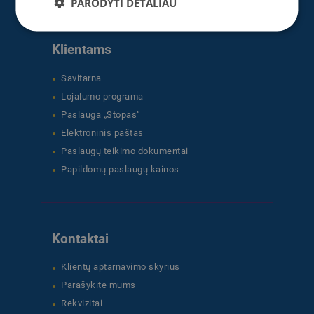
PARODYTI DETALIAU
Klientams
Savitarna
Lojalumo programa
Paslauga „Stopas“
Elektroninis paštas
Paslaugų teikimo dokumentai
Papildomų paslaugų kainos
Kontaktai
Klientų aptarnavimo skyrius
Parašykite mums
Rekvizitai