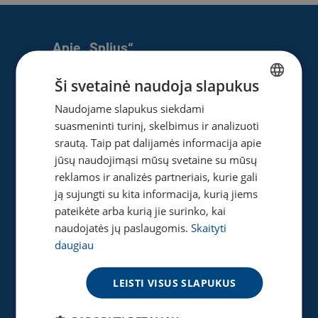
Apie „Splius“
Apie mus
Ši svetainė naudoja slapukus
Naujienos
Naudojame slapukus siekdami
LITHUANIAN
Karjera
suasmeninti turinį, skelbimus ir analizuoti
ENGLISH
Privatumo ir slapukų politika
srautą. Taip pat dalijamės informacija apie
jūsų naudojimąsi mūsų svetaine su mūsų
reklamos ir analizės partneriais, kurie gali
ją sujungti su kita informacija, kurią jiems
Naudinga
pateikėte arba kurią jie surinko, kai
Gaukite pasiūlymą
naudojatės jų paslaugomis.
Skaityti
Tinklaraštis
daugiau
Akcijos
Greičio matuoklė
LEISTI VISUS SLAPUKUS
DUK