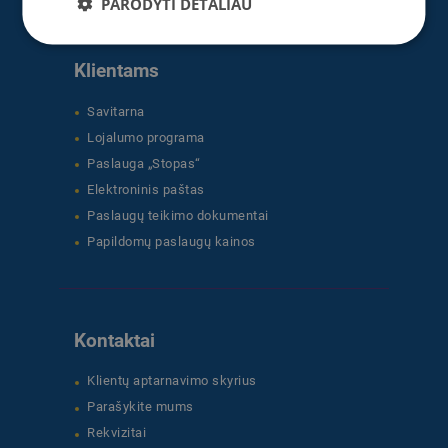
PARODYTI DETALIAU
Klientams
Savitarna
Lojalumo programa
Paslauga „Stopas“
Elektroninis paštas
Paslaugų teikimo dokumentai
Papildomų paslaugų kainos
Kontaktai
Klientų aptarnavimo skyrius
Parašykite mums
Rekvizitai