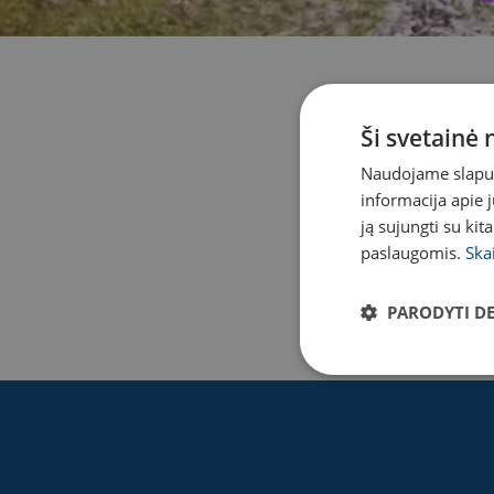
Ši svetainė
Naudojame slapuku
informacija apie 
LAISVAL
ją sujungti su kit
paslaugomis.
Ska
PARODYTI D