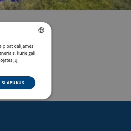
aip pat dalijamės
LITHUANIAN
eriais, kurie gali
ENGLISH
dojatės jų
US SLAPUKUS