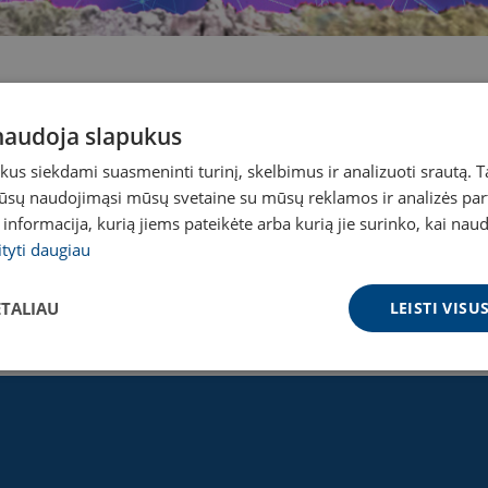
 naudoja slapukus
s siekdami suasmeninti turinį, skelbimus ir analizuoti srautą. T
2020-04-07
jūsų naudojimąsi mūsų svetaine su mūsų reklamos ir analizės partn
AIKIS
a informacija, kurią jiems pateikėte arba kurią jie surinko, kai nau
ityti daugiau
ETALIAU
LEISTI VIS