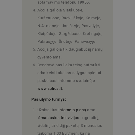
aptarnavimo telefonu 19955.
Akcija galioja Šiauliuose,
Kuršėnuose, Radviliškyje, Kelmėje,
N.Akmenėje, Joniškyje, Pasvalyje,
Klaipėdoje, Gargžduose, Kretingoje,
Pakruojyje, Šilutėje, Panevėžyje.
Akcija galioja tik daugiabučių namų
gyventojams.
Bendrovė pasilieka teisę nutraukti
arba keisti akcijos sąlygas apie tai
paskelbusi interneto svetainėje
www.splius.lt
.
Pasiūlymo turinys:
Užsisakius
interneto planą
arba
išmaniosios televizijos
pagrindinį,
vidutinį ar didįjį paketą, 3 mėnesius
taikoma 1.00 Eur/mėn. kaina