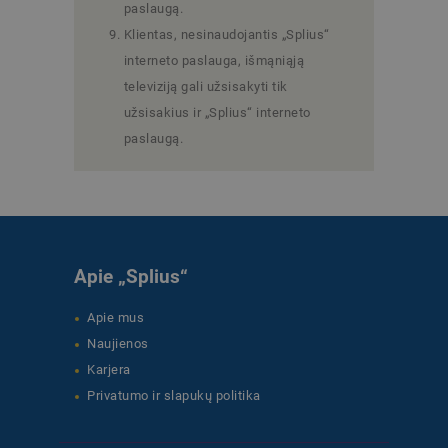
paslaugą.
Klientas, nesinaudojantis „Splius“
interneto paslauga, išmąniąją
televiziją gali užsisakyti tik
užsisakius ir „Splius“ interneto
paslaugą.
Apie „Splius“
Apie mus
Naujienos
Karjera
Privatumo ir slapukų politika