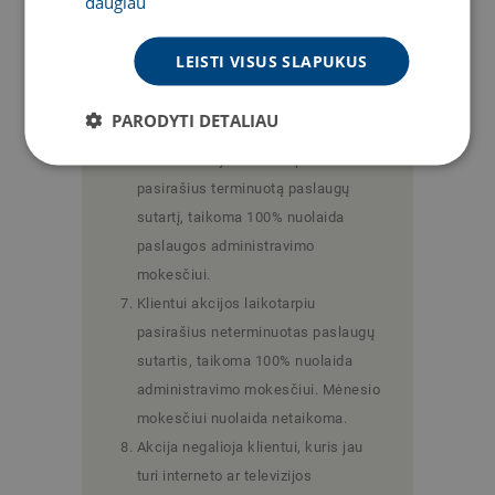
daugiau
televiziją, išmaniosios televizijos
priedėlio nuomai ar programėlės
LEISTI VISUS SLAPUKUS
palaikymo mokesčiui taip pat
pirmus 3 mėnesius taikoma 100%
PARODYTI DETALIAU
nuolaida.
Klientui akcijos laikotarpiu
pasirašius terminuotą paslaugų
sutartį, taikoma 100% nuolaida
paslaugos administravimo
mokesčiui.
Klientui akcijos laikotarpiu
pasirašius neterminuotas paslaugų
sutartis, taikoma 100% nuolaida
administravimo mokesčiui. Mėnesio
mokesčiui nuolaida netaikoma.
Akcija negalioja klientui, kuris jau
turi interneto ar televizijos