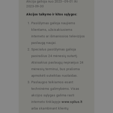
Akcija galioja nuo 202
3
–
09-01
iki
2023-09-30
Akcijos taikymo ir kitos s
ąlygos:
Pasiūlymas galioja naujiems
klientams, užsisakiusiems
interneto ar išmaniosios televizijos
paslaugą naujai.
Specialus pasiūlymas galioja
pasirašius 24 mėnesių sutartį.
Atsisakius paslaugų nepraėjus 24
mėnesių terminui, bus prašoma
apmokėti suteiktas nuolaidas.
Paslaugos teikiamos esant
techninėms galimybėms. Visas
akcijos sąlygas galima rasti
interneto tinklapyje
www.splius.lt
arba skambinant klientų