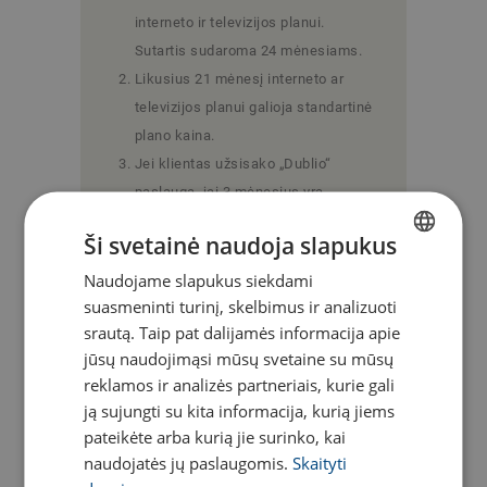
interneto ir televizijos planui.
Sutartis sudaroma 24 mėnesiams.
Likusius 21 mėnesį interneto ar
televizijos planui galioja standartinė
plano kaina.
Jei klientas užsisako „Dublio“
paslaugą, jai 3 mėnesius yra
taikoma 100% nuolaida. Likusius 21
Ši svetainė naudoja slapukus
mėnesį galioja standartinė „Dublio“
paslaugos kaina.
Naudojame slapukus siekdami
LITHUANIAN
suasmeninti turinį, skelbimus ir analizuoti
Jei klientui reikalingas
ENGLISH
srautą. Taip pat dalijamės informacija apie
maršrutizatorius, jo nuomai irgi 3
jūsų naudojimąsi mūsų svetaine su mūsų
mėnesius yra taikoma 100%
reklamos ir analizės partneriais, kurie gali
nuolaida. Likusius 21 mėnesį
ją sujungti su kita informacija, kurią jiems
galioja standartinė
pateikėte arba kurią jie surinko, kai
maršrutizatoriaus kaina.
naudojatės jų paslaugomis.
Skaityti
Klientui užsisakius išmaniąją