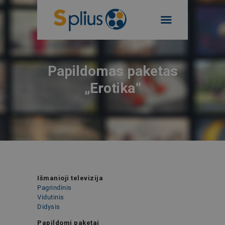
AKCIJOS
PRIVATIEMS
INTERNETAS
VERSLUI
Papildomas paketas
TELEVIZIJA
TEL. NR. 19955
„Erotika“
FIKSUOTAS RYŠYS
PREKĖS
SAVITARNA
Išmanioji televizija
Pagrindinis
Vidutinis
Didysis
Papildomi paketai