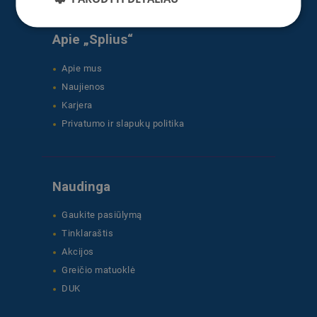
Apie „Splius“
Apie mus
Naujienos
Karjera
Privatumo ir slapukų politika
Naudinga
Gaukite pasiūlymą
Tinklaraštis
Akcijos
Greičio matuoklė
DUK