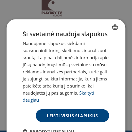
Ši svetainė naudoja slapukus
Naudojame slapukus siekdami
LITHUANIAN
suasmeninti turinį, skelbimus ir analizuoti
ENGLISH
srautą. Taip pat dalijamės informacija apie
jūsų naudojimąsi mūsų svetaine su mūsų
reklamos ir analizės partneriais, kurie gali
ją sujungti su kita informacija, kurią jiems
pateikėte arba kurią jie surinko, kai
naudojatės jų paslaugomis.
Skaityti
daugiau
LEISTI VISUS SLAPUKUS
Kaina – 3.69 €/mėn.
DOMINA
PARODYTI DETALIAU