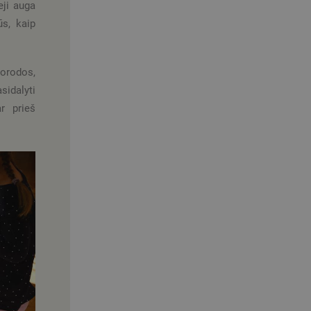
eji auga
ūs, kaip
uorodos,
sidalyti
r prieš