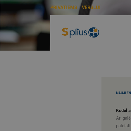
PRIVATIEMS
VERSLUI
PRIVATIEMS
NAUJIE
Kodėl a
Ar galė
paleist