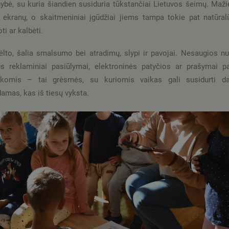
ybė, su kuria šiandien susiduria tūkstančiai Lietuvos šeimų. Maži
 ekranų, o skaitmeniniai įgūdžiai jiems tampa tokie pat natūral
ti ar kalbėti.
dėlto, šalia smalsumo bei atradimų, slypi ir pavojai. Nesaugios n
s reklaminiai pasiūlymai, elektroninės patyčios ar prašymai pa
ukomis – tai grėsmės, su kuriomis vaikas gali susidurti da
amas, kas iš tiesų vyksta.