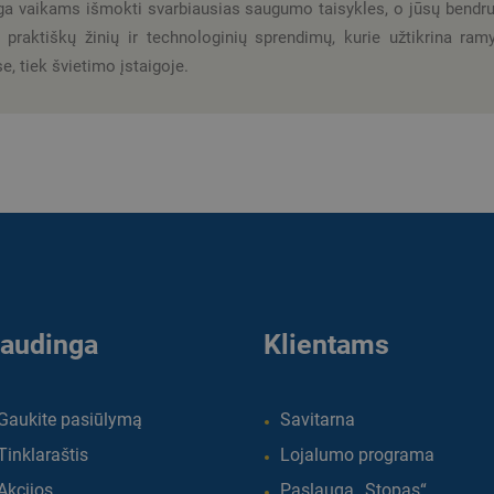
ga vaikams išmokti svarbiausias saugumo taisykles, o jūsų bend
 praktiškų žinių ir technologinių sprendimų, kurie užtikrina ram
, tiek švietimo įstaigoje.
audinga
Klientams
Gaukite pasiūlymą
Savitarna
Tinklaraštis
Lojalumo programa
Akcijos
Paslauga „Stopas“