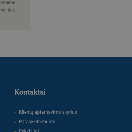
ruomenei
ybę tiek
Kontaktai
Klientų aptarnavimo skyrius
Parašykite mums
Rekvizitai