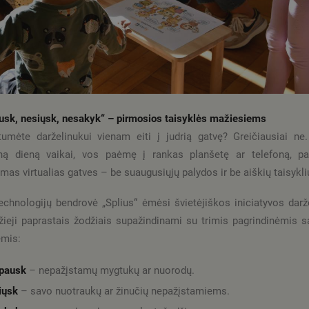
sk, nesiųsk, nesakyk“ – pirmosios taisyklės mažiesiems
tumėte darželinukui vienam eiti į judrią gatvę? Greičiausiai ne
eną dieną vaikai, vos paėmę į rankas planšetę ar telefoną, pa
as virtualias gatves – be suaugusiųjų palydos ir be aiškių taisykli
echnologijų bendrovė „Splius“ ėmėsi švietėjiškos iniciatyvos darž
ieji paprastais žodžiais supažindinami su trimis pagrindinėmis
ėmis:
pausk
– nepažįstamų mygtukų ar nuorodų.
iųsk
– savo nuotraukų ar žinučių nepažįstamiems.