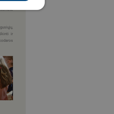
paudžia
nternete
usiųjų,
kinti ir
nkodaros