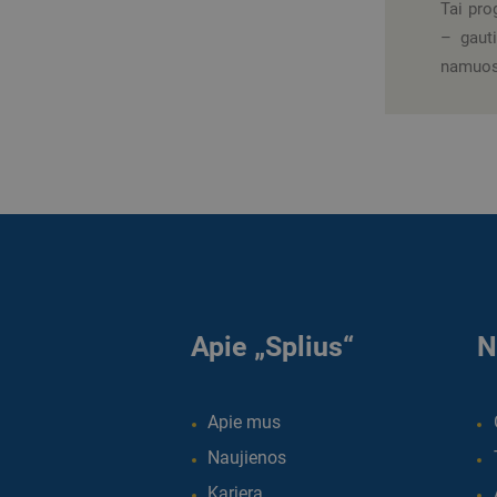
Tai pro
– gauti
namuose
Apie „Splius“
N
Apie mus
Naujienos
Karjera