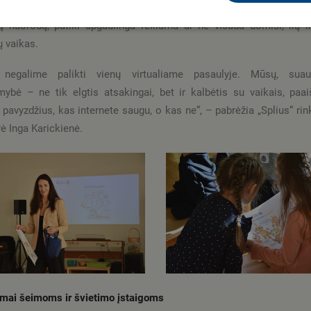
siesiems. Neretas tėvas ar pedagogas pats lengva ranka pas
ą nuorodą, patiki apgaulinga reklama ar ne visada domisi, ką i
ų vaikas.
 negalime palikti vienų virtualiame pasaulyje. Mūsų, suaug
ybė – ne tik elgtis atsakingai, bet ir kalbėtis su vaikais, paaiš
i pavyzdžius, kas internete saugu, o kas ne“, – pabrėžia „Splius“ ri
rė Inga Karickienė.
mai šeimoms ir švietimo įstaigoms