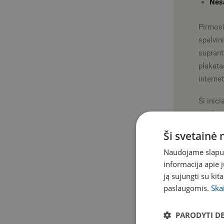
Nes
Pirmos
spalvi
suprant
plakata
internet
Ši inic
„Vaikai
atsisi
Ši svetainė
Mokytoj
Naudojame slapuku
aktyvum
informacija apie 
rūpestį
ją sujungti su kit
Baršaus
paslaugomis.
Ska
Pamoka
PARODYTI D
Šios e