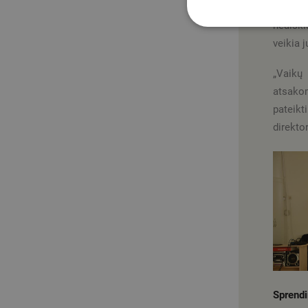
suaugu
neaiški
veikia j
„Vaikų
atsakom
pateikt
direkto
Sprendi