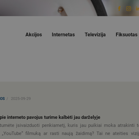
Akcijos
Internetas
Televizija
Fiksuotas 
AKCIJOS
VERSLUI
INTERNETAS
TEL. NR. 19955
TELEVIZIJA
FIKSUOTAS RYŠYS
2025-09-29
NOS
PREKĖS
SAVITARNA
pie interneto pavojus turime kalbėti jau darželyje
tumėte įsivaizduoti penkiametį, kuris jau puikiai moka atrakinti t
i „YouTube“ filmuką ar rasti naują žaidimą? Tai ne ateities vizi