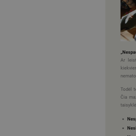
„Nespau
Ar leis
kiekvi
nematom
Todėl t
Čia maž
taisykl
Nes
Nes