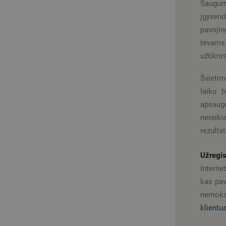
Sauguma
įgyven
pavojin
tėvams 
užtikrin
Švietim
laiku b
apsaug
nereik
rezulta
Užregis
Interne
kas pav
nemo
klientu