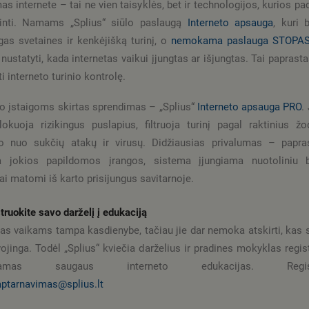
s internete – tai ne vien taisyklės, bet ir technologijos, kurios pa
dinti. Namams „Splius“ siūlo paslaugą
Interneto apsauga
, kuri 
gas svetaines ir kenkėjišką turinį, o
nemokama paslauga STOPA
nustatyti, kada internetas vaikui įjungtas ar išjungtas. Tai paprast
ti interneto turinio kontrolę.
o įstaigoms skirtas sprendimas – „Splius“
Interneto apsauga PRO
.
lokuoja rizikingus puslapius, filtruoja turinį pagal raktinius žo
o nuo sukčių atakų ir virusų. Didžiausias privalumas – papra
ia jokios papildomos įrangos, sistema įjungiama nuotoliniu 
tai matomi iš karto prisijungus savitarnoje.
truokite savo darželį į edukaciją
tas vaikams tampa kasdienybe, tačiau jie dar nemoka atskirti, kas 
ojinga. Todėl „Splius“ kviečia darželius ir pradines mokyklas regist
kamas saugaus interneto edukacijas. Registra
aptarnavimas@splius.lt