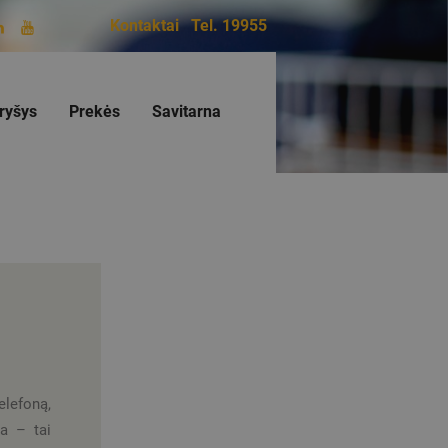
Kontaktai
Tel. 19955
ryšys
Prekės
Savitarna
elefoną,
ja – tai