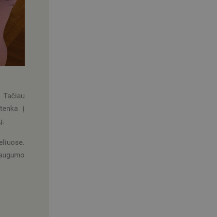
. Tačiau
tenka į
ų.
eliuose.
 saugumo