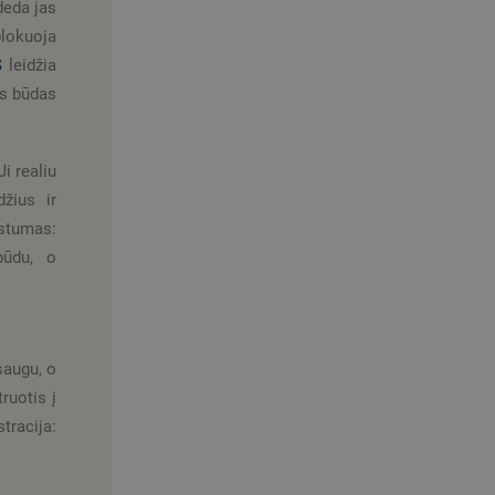
deda jas
blokuoja
S
leidžia
as būdas
 Ji realiu
džius ir
stumas:
būdu, o
saugu, o
ruotis į
cija: