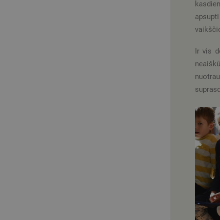
kasdien
apsupti
vaikščio
Ir vis 
neaiškū
nuotra
suprasd