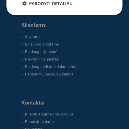
PARODYTI DETALIAU
Klientams
Savitarna
Lojalumo programa
Paslauga „Stopas“
Elektroninis paštas
Paslaugų teikimo dokumentai
Papildomų paslaugų kainos
Kontaktai
Klientų aptarnavimo skyrius
Parašykite mums