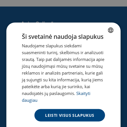
Apie „Splius“
Ši svetainė naudoja slapukus
Apie mus
Naujienos
Naudojame slapukus siekdami
LITHUANIAN
Karjera
suasmeninti turinį, skelbimus ir analizuoti
ENGLISH
Privatumo ir slapukų politika
srautą. Taip pat dalijamės informacija apie
jūsų naudojimąsi mūsų svetaine su mūsų
reklamos ir analizės partneriais, kurie gali
ją sujungti su kita informacija, kurią jiems
Naudinga
pateikėte arba kurią jie surinko, kai
naudojatės jų paslaugomis.
Skaityti
Gaukite pasiūlymą
daugiau
Tinklaraštis
Akcijos
LEISTI VISUS SLAPUKUS
Greičio matuoklė
DUK