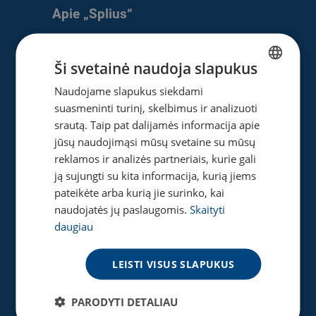
Apie „Splius“
Apie mus
Naujienos
Ši svetainė naudoja slapukus
Karjera
Naudojame slapukus siekdami
LITHUANIAN
Privatumo ir slapukų politika
suasmeninti turinį, skelbimus ir analizuoti
ENGLISH
srautą. Taip pat dalijamės informacija apie
jūsų naudojimąsi mūsų svetaine su mūsų
reklamos ir analizės partneriais, kurie gali
Naudinga
ją sujungti su kita informacija, kurią jiems
Gaukite pasiūlymą
pateikėte arba kurią jie surinko, kai
Tinklaraštis
naudojatės jų paslaugomis.
Skaityti
daugiau
Akcijos
Greičio matuoklė
DUK
LEISTI VISUS SLAPUKUS
PARODYTI DETALIAU