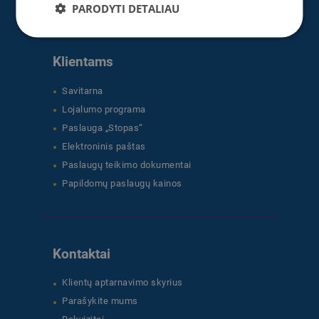
PARODYTI DETALIAU
Klientams
Savitarna
Lojalumo programa
Paslauga „Stopas“
Elektroninis paštas
Paslaugų teikimo dokumentai
Papildomų paslaugų kainos
Kontaktai
Klientų aptarnavimo skyrius
Parašykite mums