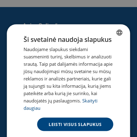
Apie „Splius“
Ši svetainė naudoja slapukus
Apie mus
Naujienos
Naudojame slapukus siekdami
LITHUANIAN
Karjera
suasmeninti turinį, skelbimus ir analizuoti
ENGLISH
Privatumo ir slapukų politika
srautą. Taip pat dalijamės informacija apie
jūsų naudojimąsi mūsų svetaine su mūsų
reklamos ir analizės partneriais, kurie gali
ją sujungti su kita informacija, kurią jiems
Naudinga
pateikėte arba kurią jie surinko, kai
naudojatės jų paslaugomis.
Skaityti
Gaukite pasiūlymą
daugiau
Tinklaraštis
Akcijos
LEISTI VISUS SLAPUKUS
Greičio matuoklė
DUK