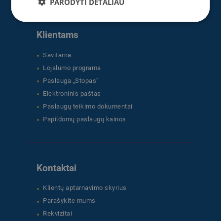
PARODYTI DETALIAU
Klientams
Savitarna
Lojalumo programa
Paslauga „Stopas“
Elektroninis paštas
Paslaugų teikimo dokumentai
Papildomų paslaugų kainos
Kontaktai
Klientų aptarnavimo skyrius
Parašykite mums
Rekvizitai