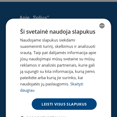
Apie „Splius“
Apie mus
Ši svetainė naudoja slapukus
Naujienos
Naudojame slapukus siekdami
LITHUANIAN
Karjera
suasmeninti turinį, skelbimus ir analizuoti
ENGLISH
Privatumo ir slapukų politika
srautą. Taip pat dalijamės informacija apie
jūsų naudojimąsi mūsų svetaine su mūsų
reklamos ir analizės partneriais, kurie gali
ją sujungti su kita informacija, kurią jiems
Naudinga
pateikėte arba kurią jie surinko, kai
Gaukite pasiūlymą
naudojatės jų paslaugomis.
Skaityti
Tinklaraštis
daugiau
Akcijos
Greičio matuoklė
LEISTI VISUS SLAPUKUS
DUK