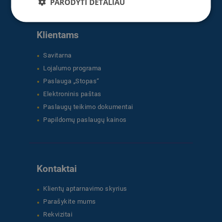
PARODYTI DETALIAU
Klientams
Savitarna
Lojalumo programa
Paslauga „Stopas“
Elektroninis paštas
Paslaugų teikimo dokumentai
Papildomų paslaugų kainos
Kontaktai
Klientų aptarnavimo skyrius
Parašykite mums
Rekvizitai