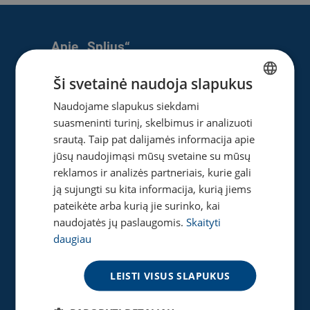
Apie „Splius“
Apie mus
Ši svetainė naudoja slapukus
Naujienos
Naudojame slapukus siekdami
LITHUANIAN
Karjera
suasmeninti turinį, skelbimus ir analizuoti
ENGLISH
Privatumo ir slapukų politika
srautą. Taip pat dalijamės informacija apie
jūsų naudojimąsi mūsų svetaine su mūsų
reklamos ir analizės partneriais, kurie gali
ją sujungti su kita informacija, kurią jiems
Naudinga
pateikėte arba kurią jie surinko, kai
Gaukite pasiūlymą
naudojatės jų paslaugomis.
Skaityti
Tinklaraštis
daugiau
Akcijos
Greičio matuoklė
LEISTI VISUS SLAPUKUS
DUK