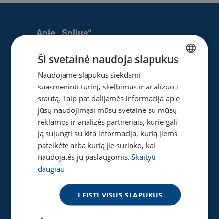
Apie „Splius“
Apie mus
Ši svetainė naudoja slapukus
Naujienos
Naudojame slapukus siekdami
LITHUANIAN
Karjera
suasmeninti turinį, skelbimus ir analizuoti
ENGLISH
Privatumo ir slapukų politika
srautą. Taip pat dalijamės informacija apie
jūsų naudojimąsi mūsų svetaine su mūsų
reklamos ir analizės partneriais, kurie gali
ją sujungti su kita informacija, kurią jiems
Naudinga
pateikėte arba kurią jie surinko, kai
Gaukite pasiūlymą
naudojatės jų paslaugomis.
Skaityti
Tinklaraštis
daugiau
Akcijos
Greičio matuoklė
LEISTI VISUS SLAPUKUS
DUK