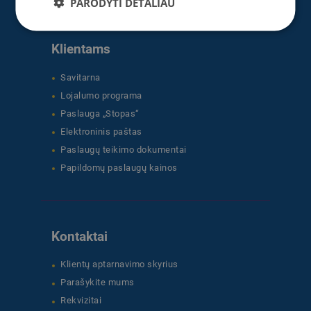
PARODYTI DETALIAU
Klientams
Savitarna
Lojalumo programa
Paslauga „Stopas“
Elektroninis paštas
Paslaugų teikimo dokumentai
Papildomų paslaugų kainos
Kontaktai
Klientų aptarnavimo skyrius
Parašykite mums
Rekvizitai