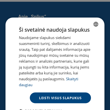
Apie „Splius“
Apie mus
Ši svetainė naudoja slapukus
Naujienos
Naudojame slapukus siekdami
LITHUANIAN
Karjera
suasmeninti turinį, skelbimus ir analizuoti
ENGLISH
Privatumo ir slapukų politika
srautą. Taip pat dalijamės informacija apie
jūsų naudojimąsi mūsų svetaine su mūsų
reklamos ir analizės partneriais, kurie gali
ją sujungti su kita informacija, kurią jiems
Naudinga
pateikėte arba kurią jie surinko, kai
Gaukite pasiūlymą
naudojatės jų paslaugomis.
Skaityti
Tinklaraštis
daugiau
Akcijos
Greičio matuoklė
LEISTI VISUS SLAPUKUS
DUK