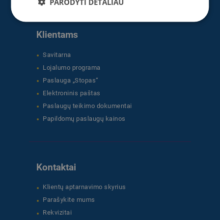
PARODYTI DETALIAU
Klientams
Savitarna
Lojalumo programa
Paslauga „Stopas“
Elektroninis paštas
Paslaugų teikimo dokumentai
Papildomų paslaugų kainos
Kontaktai
Klientų aptarnavimo skyrius
Parašykite mums
Rekvizitai