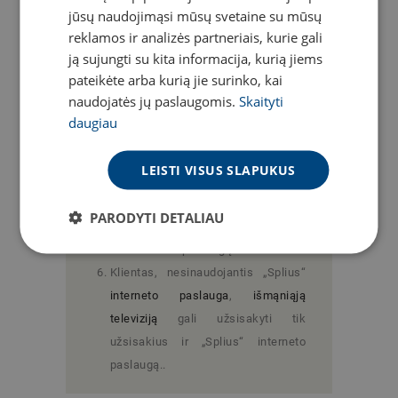
jūsų naudojimąsi mūsų svetaine su mūsų
pasirašius terminuotą paslaugų
reklamos ir analizės partneriais, kurie gali
sutartį, taikoma 100% nuolaida
ją sujungti su kita informacija, kurią jiems
paslaugos administravimo
pateikėte arba kurią jie surinko, kai
mokesčiui.
naudojatės jų paslaugomis.
Skaityti
Klientui akcijos laikotarpiu
daugiau
pasirašius neterminuotas paslaugų
sutartis, taikoma 100% nuolaida
LEISTI VISUS SLAPUKUS
administravimo mokesčiui. Mėnesio
mokesčiui nuolaida netaikoma.
PARODYTI DETALIAU
Akcija negalioja klientui, kuris jau
turi interneto paslaugą.
Klientas, nesinaudojantis „Splius“
interneto paslauga
,
išmąniąją
televiziją
gali užsisakyti tik
užsisakius ir „Splius“ interneto
paslaugą..