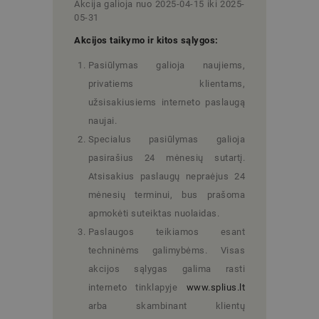
Akcija galioja nuo 2025-04-15 iki 2025-
05-31
Akcijos taikymo ir kitos sąlygos:
Pasiūlymas galioja naujiems,
privatiems klientams,
užsisakiusiems interneto paslaugą
naujai.
Specialus pasiūlymas galioja
pasirašius 24 mėnesių sutartį.
Atsisakius paslaugų nepraėjus 24
mėnesių terminui, bus prašoma
apmokėti suteiktas nuolaidas.
Paslaugos teikiamos esant
techninėms galimybėms. Visas
akcijos sąlygas galima rasti
interneto tinklapyje
www.splius.lt
arba skambinant klientų