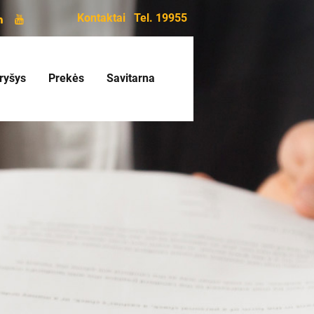
Kontaktai
Tel. 19955
ryšys
Prekės
Savitarna