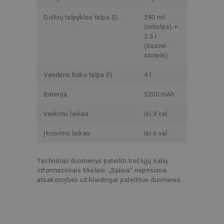
Dulkių talpyklos talpa (l)
290 ml
(robotas) +
2.5 l
(bazinė
stotelė)
Vandens bako talpa (l)
4 l
Baterija
5200 mAh
Veikimo laikas
iki 3 val.
Įkrovimo laikas
iki 6 val.
Techniniai duomenys pateikti trečiųjų šalių
informaciniais tikslais. „Splius“ neprisiima
atsakomybės už klaidingai pateiktus duomenis.