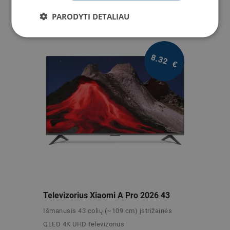
PARODYTI DETALIAU
8.32
€
/mėn.
Televizorius Xiaomi A Pro 2026 43
Išmanusis 43 colių (~109 cm) įstrižainės
QLED 4K UHD televizorius