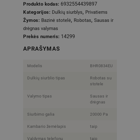
6932554439897
Produkto kodas:
Kategorijos:
Dulkių siurblys
,
Privatiems
Žymos:
Bazinė stotelė
,
Robotas
,
Sausas ir
drėgnas valymas
14299
Prekės numeris:
APRAŠYMAS
Modelis
BHR0834EU
Dulkių siurblio tipas
Robotas su
stotele
Valymo tipas
Sausas ir
drėgnas
Siurbimo galia
20000 Pa
Kambario žemėlapis
taip
Valdymas telefonu
taip