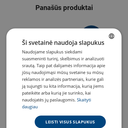
Panašūs produktai
3.57
€
Ši svetainė naudoja slapukus
Naudojame slapukus siekdami
LITHUANIAN
/mėn.
suasmeninti turinį, skelbimus ir analizuoti
ENGLISH
srautą. Taip pat dalijamės informacija apie
jūsų naudojimąsi mūsų svetaine su mūsų
reklamos ir analizės partneriais, kurie gali
ją sujungti su kita informacija, kurią jiems
pateikėte arba kurią jie surinko, kai
naudojatės jų paslaugomis.
Skaityti
daugiau
Belaidės ausinės Sony LinkBuds S WF-
LS900N
LEISTI VISUS SLAPUKUS
IŠPARDUOTA