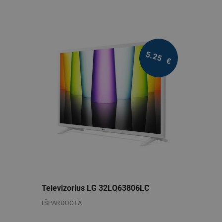
5.25
€
/mėn.
Televizorius LG 32LQ63806LC
IŠPARDUOTA