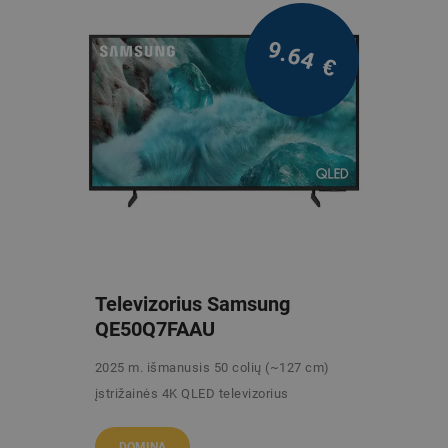
9.64
€
Televizorius Samsung
QE50Q7FAAU
2025 m. išmanusis 50 colių (~127 cm)
įstrižainės 4K QLED televizorius
/mėn.
DOMINA