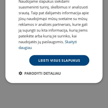
Naudojame slapukus siekdami
LITHUANIAN
suasmeninti turinį, skelbimus ir analizuoti
ENGLISH
srautą. Taip pat dalijamės informacija apie
jūsų naudojimąsi mūsų svetaine su mūsų
reklamos ir analizės partneriais, kurie gali
ją sujungti su kita informacija, kurią jiems
Televizorius Samsung
pateikėte arba kurią jie surinko, kai
QE65Q7FAAU
naudojatės jų paslaugomis.
Skaityti
daugiau
2025 m. išmanusis 65 colių (~165 cm)
įstrižainės 4K QLED televizorius
LEISTI VISUS SLAPUKUS
/mėn.
DOMINA
PARODYTI DETALIAU