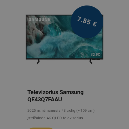
7.85
€
Televizorius Samsung
QE43Q7FAAU
2025 m. išmanusis 43 colių (~109 cm)
įstrižainės 4K QLED televizorius
/mėn.