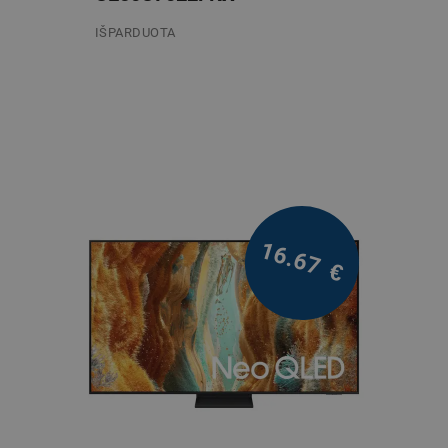
IŠPARDUOTA
/mėn.
16.67
€