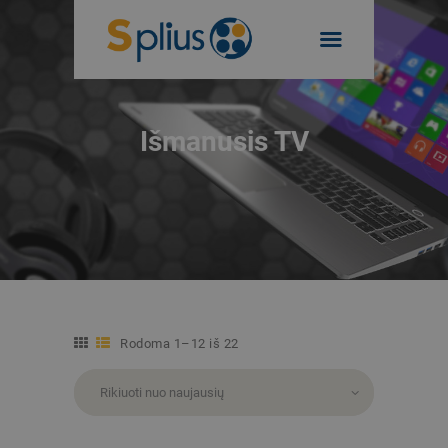
INTERNETAS VERSLUI
PRIVATIEMS
VAIZDO STEBĖJIMAS
VERSLUI
Išmanusis TV
TELEVIZIJA VERSLUI
TEL. NR. 19955
FIKSUOTAS RYŠYS
PREKĖS VERSLUI
Rodoma 1–12 iš 22
Rūšiuojama
pagal
naujausią