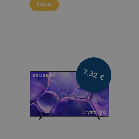
DOMINA
7.32
€