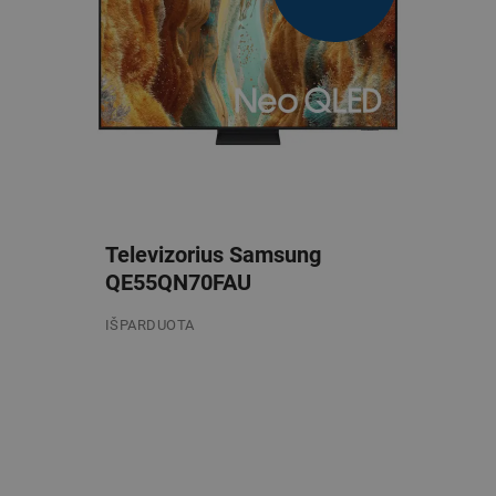
Televizorius Samsung
QE55QN70FAU
IŠPARDUOTA
/mėn.