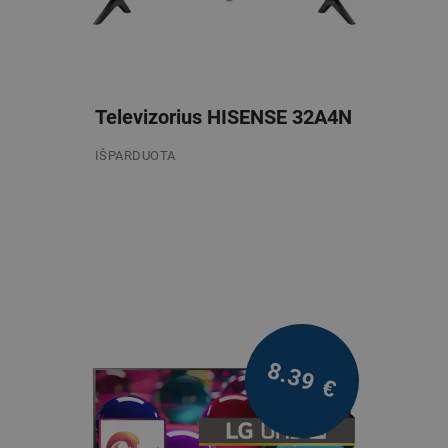
Televizorius HISENSE 32A4N
IŠPARDUOTA
/mėn.
8.39
€