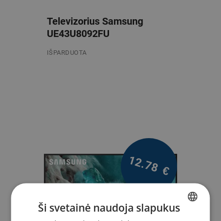
Televizorius Samsung
UE43U8092FU
IŠPARDUOTA
/mėn.
12.78
€
Ši svetainė naudoja slapukus