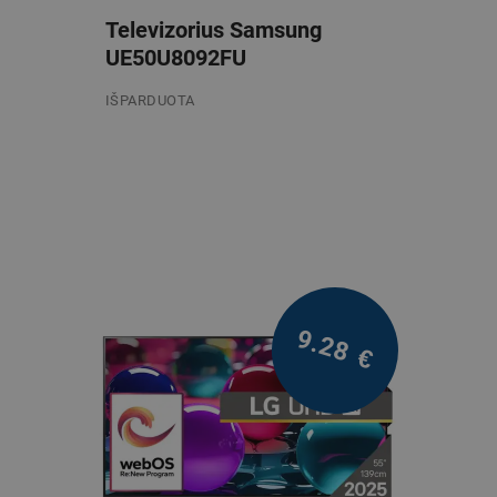
Televizorius Samsung
UE50U8092FU
IŠPARDUOTA
/mėn.
9.28
€