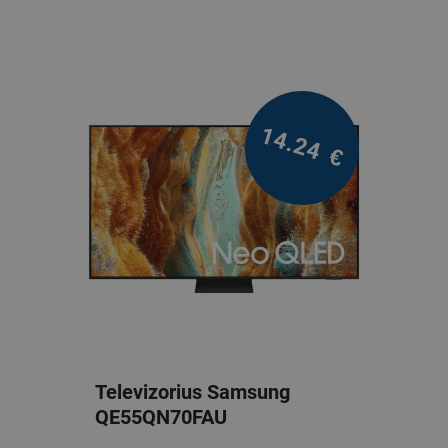
14.24
€
Televizorius Samsung
QE55QN70FAU