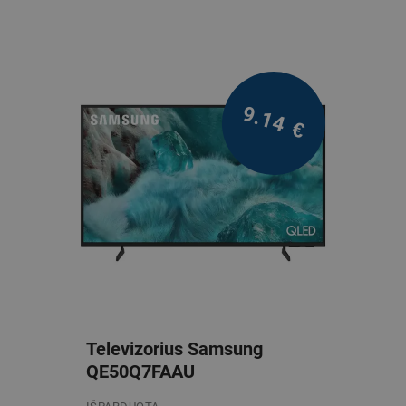
9.14
€
Televizorius Samsung
QE50Q7FAAU