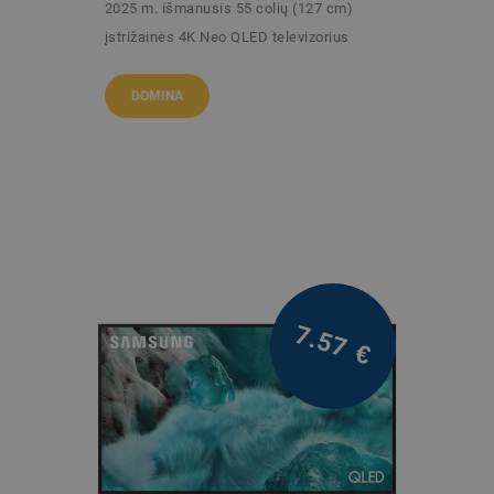
2025 m. išmanusis 55 colių (127 cm)
įstrižainės 4K Neo QLED televizorius
/mėn.
DOMINA
7.57
€