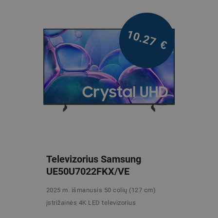
10.27
€
Televizorius Samsung
UE50U7022FKX/VE
2025 m. išmanusis 50 colių (127 cm)
įstrižainės 4K LED televizorius
/mėn. be PVM