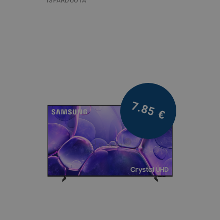
IŠPARDUOTA
/mėn.
7.85
€