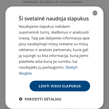
Išmanusis 32 colių (~81 cm) įstrižainės
LED televizorius
/mėn.
Ši svetainė naudoja slapukus
DOMINA
Naudojame slapukus siekdami
LITHUANIAN
suasmeninti turinį, skelbimus ir analizuoti
ENGLISH
srautą. Taip pat dalijamės informacija apie
jūsų naudojimąsi mūsų svetaine su mūsų
reklamos ir analizės partneriais, kurie gali
ją sujungti su kita informacija, kurią jiems
pateikėte arba kurią jie surinko, kai
naudojatės jų paslaugomis.
Skaityti
daugiau
5.25
€
LEISTI VISUS SLAPUKUS
PARODYTI DETALIAU