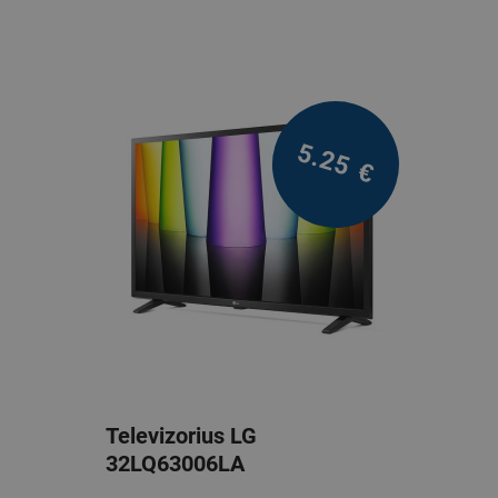
5.25
€
Televizorius LG
32LQ63006LA