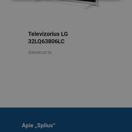
Televizorius LG
32LQ63806LC
IŠPARDUOTA
/mėn.
Apie „Splius“