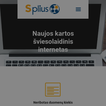
AKCIJOS
PRIVATIEMS
INTERNETAS
VERSLUI
Naujos kartos
TELEVIZIJA
TEL. NR. 19955
šviesolaidinis
FIKSUOTAS RYŠYS
PREKĖS
internetas
SAVITARNA
Neribotas duomenų kiekis