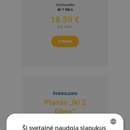
Greitaveika
iki 1 Gb/s
18
50 €
per mėn.
DOMINA
ŠVIESOLAIDIS
Planas „iki 2
Gbps“
Ši svetainė naudoja slapukus