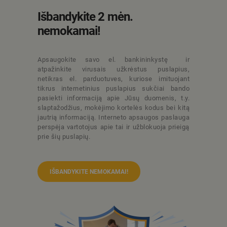
Išbandykite 2 mėn.
nemokamai!
Apsaugokite savo el. bankininkystę ir
atpažinkite virusais užkrėstus puslapius,
netikras el. parduotuves, kuriose imituojant
tikrus internetinius puslapius sukčiai bando
pasiekti informaciją apie Jūsų duomenis, t.y.
slaptažodžius, mokėjimo kortelės kodus bei kitą
jautrią informaciją. Interneto apsaugos paslauga
perspėja vartotojus apie tai ir užblokuoja prieigą
prie šių puslapių.
IŠBANDYKITE NEMOKAMAI!