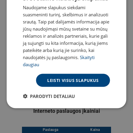
Greitaveika
Naudojame slapukus siekdami
LITHUANIAN
iki 2 Gb/s*
suasmeninti turinį, skelbimus ir analizuoti
ENGLISH
25
50 €
srautą. Taip pat dalijamės informacija apie
jūsų naudojimąsi mūsų svetaine su mūsų
per mėn.
reklamos ir analizės partneriais, kurie gali
ją sujungti su kita informacija, kurią jiems
DOMINA
pateikėte arba kurią jie surinko, kai
naudojatės jų paslaugomis.
Skaityti
daugiau
LEISTI VISUS SLAPUKUS
Planai skirti daugiabučiams namams.
* esant techninėms galimybėms.
PARODYTI DETALIAU
Interneto paslaugos įkainiai
Paslauga
Kaina