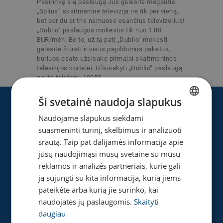
Pasirinkę šią paslaugą Jūs galėsite mėgautis
„Splius“ skaitmenine televizija ne tik per vieną,
bet per du ar tris namuose esančius televizorius!
„Dublio“ paslaugos mokestis tik nuo 1.80
EUR/mėn. Be to, už tą patį „Dublio“ mokestį
galėsite žiūrėti ir visus papildomus paketus,
kuriuos esate užsisakę pirmajai skaitmeninės
televizijos kortelei. Užsisakyti „Dublio“ paslaugą
galite telefonu 19955
Ši svetainė naudoja slapukus
Apie „Splius“
Naudojame slapukus siekdami
LITHUANIAN
suasmeninti turinį, skelbimus ir analizuoti
ENGLISH
Apie mus
srautą. Taip pat dalijamės informacija apie
Naujienos
jūsų naudojimąsi mūsų svetaine su mūsų
Karjera
reklamos ir analizės partneriais, kurie gali
Privatumo ir slapukų politika
ją sujungti su kita informacija, kurią jiems
pateikėte arba kurią jie surinko, kai
naudojatės jų paslaugomis.
Skaityti
daugiau
Naudinga