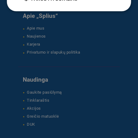
Apie „Splius“
Apie mus
Naujienos
Karjera
Privatumo ir slapukų politika
Naudinga
Gaukite pasiūlymą
Tinklaraštis
Akcijos
Greičio matuoklė
DUK