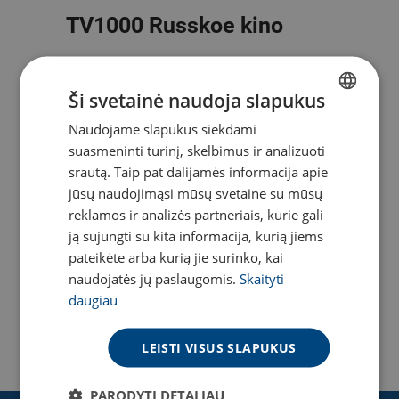
TV1000 Russkoe kino
2020-04-14
Ši svetainė naudoja slapukus
SKAITYTI DAUGIAU
Naudojame slapukus siekdami
LITHUANIAN
suasmeninti turinį, skelbimus ir analizuoti
ENGLISH
srautą. Taip pat dalijamės informacija apie
jūsų naudojimąsi mūsų svetaine su mūsų
reklamos ir analizės partneriais, kurie gali
TV1000
ją sujungti su kita informacija, kurią jiems
pateikėte arba kurią jie surinko, kai
2020-04-08
naudojatės jų paslaugomis.
Skaityti
daugiau
SKAITYTI DAUGIAU
LEISTI VISUS SLAPUKUS
PARODYTI DETALIAU