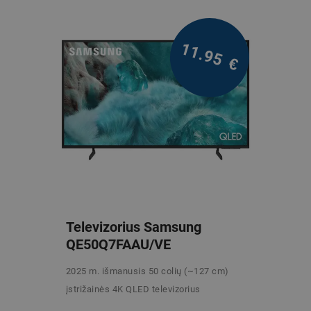
11.95
€
Televizorius Samsung
QE50Q7FAAU/VE
2025 m. išmanusis 50 colių (~127 cm)
įstrižainės 4K QLED televizorius
/mėn. be PVM