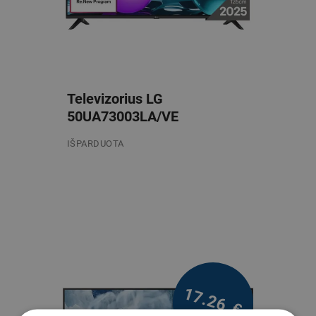
Televizorius LG
50UA73003LA/VE
IŠPARDUOTA
/mėn. be PVM
17.26
€