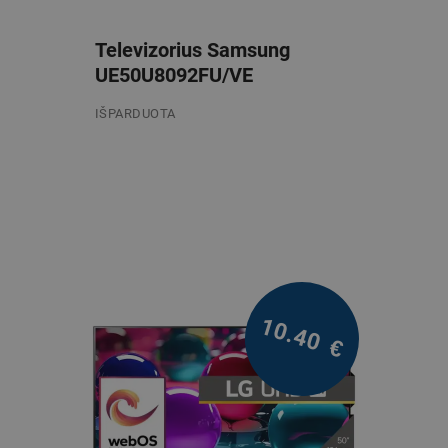
Televizorius Samsung
UE50U8092FU/VE
IŠPARDUOTA
/mėn. be PVM
10.40
€