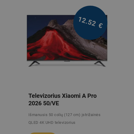
12.52
€
Televizorius Xiaomi A Pro
2026 50/VE
Išmanusis 50 colių (127 cm) įstrižainės
QLED 4K UHD televizorius
/mėn. be PVM