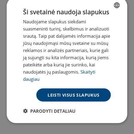
Ši svetainė naudoja slapukus
Naudojame slapukus siekdami
LITHUANIAN
suasmeninti turinį, skelbimus ir analizuoti
ENGLISH
srautą. Taip pat dalijamės informacija apie
jūsų naudojimąsi mūsų svetaine su mūsų
reklamos ir analizės partneriais, kurie gali
ją sujungti su kita informacija, kurią jiems
pateikėte arba kurią jie surinko, kai
Televizorius Samsung
naudojatės jų paslaugomis.
Skaityti
QE50Q8FAA/VE
daugiau
IŠPARDUOTA
LEISTI VISUS SLAPUKUS
/mėn. be PVM
PARODYTI DETALIAU