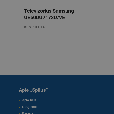
Televizorius Samsung
UE50DU7172U/VE
IŠPARDUOTA
/mėn. be PVM
Apie „Splius“
Apie mus
Naujienos
Karjera