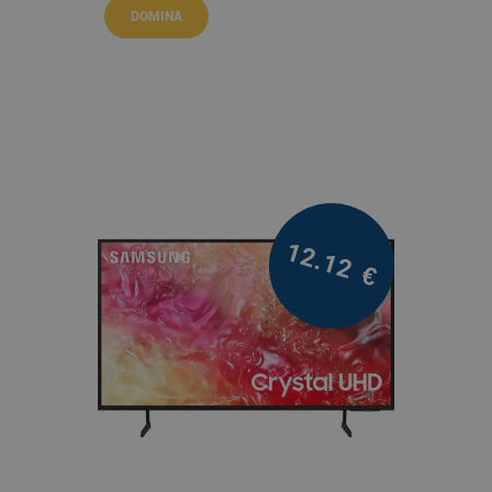
DOMINA
12.12
€