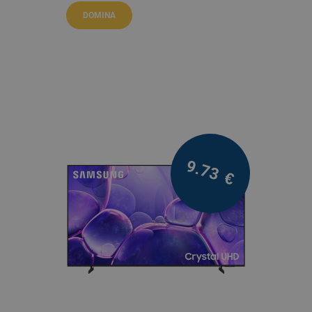
DOMINA
9.73
€